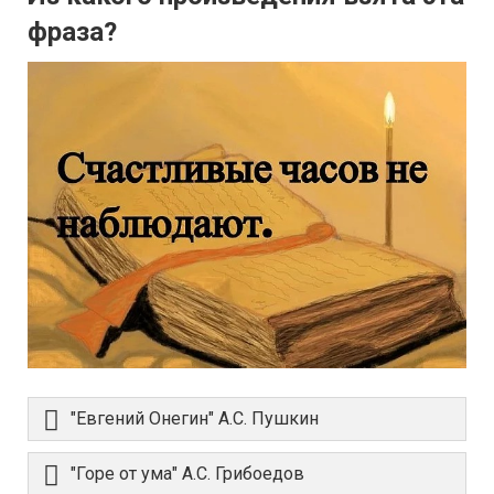
фраза?
"Евгений Онегин" А.С. Пушкин
"Горе от ума" А.С. Грибоедов