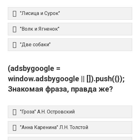
"Лисица и Сурок"
"Волк и Ягненок"
"Две собаки"
(adsbygoogle =
window.adsbygoogle || []).push({});
Знакомая фраза, правда же?
"Гроза" А.Н. Островский
"Анна Каренина" Л.Н. Толстой