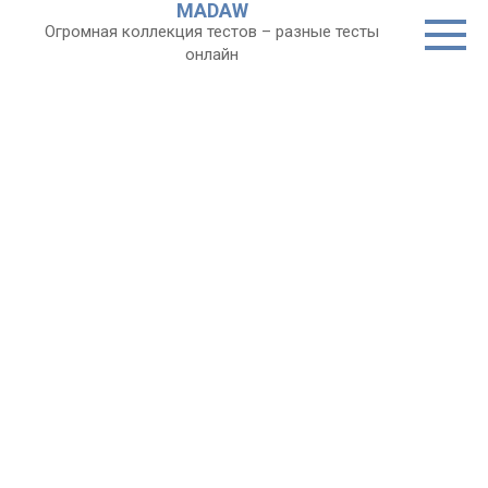
MADAW
Перейти
Огромная коллекция тестов – разные тесты
к
онлайн
контенту