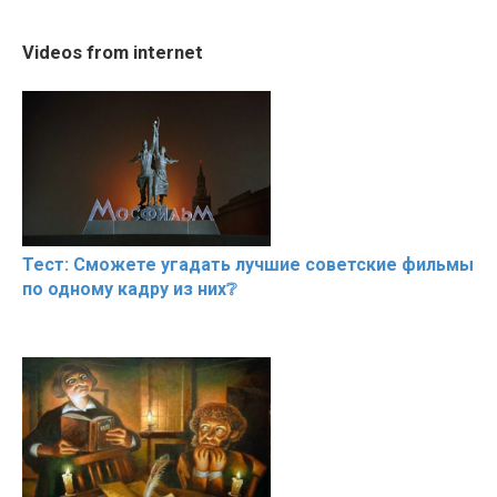
08:33
02:56
RONALDO and Fans
The World's Most
Trying BOL
Videos from internet
Beautiful Moments
Beautiful Moments
Celebrities
Hacks
Тест: Сможете угадать лучшие советские фильмы
по одному кадру из них❔