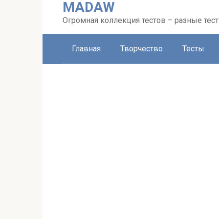
MADAW
Перейти
к
Огромная коллекция тестов – разные тес
контенту
Главная
Творчество
Тесты