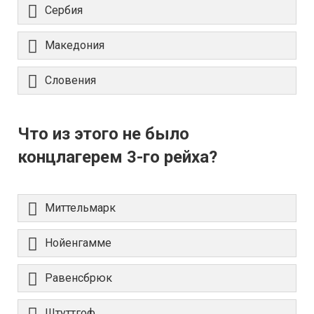
Сербия
Македония
Словения
Что из этого не было
концлагерем 3-го рейха?
Миттельмарк
Нойенгамме
Равенсбрюк
Штуттгоф