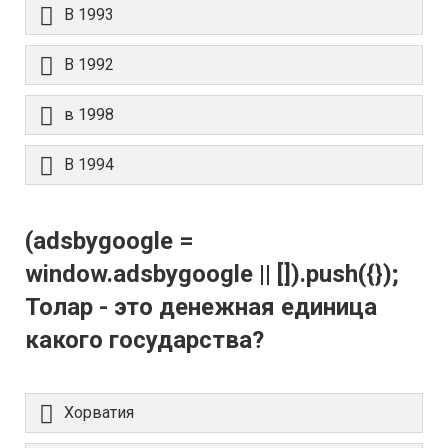
В 1993
В 1992
в 1998
В 1994
(adsbygoogle =
window.adsbygoogle || []).push({});
Толар - это денежная единица
какого государства?
Хорватия