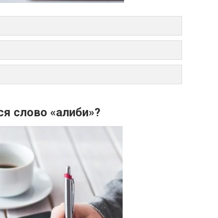
ся слово «алиби»?