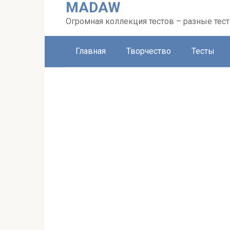
MADAW
Перейти
к
Огромная коллекция тестов – разные тес
контенту
Главная
Творчество
Тесты