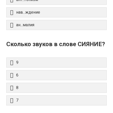
нав...ждение
ан...малия
Сколько звуков в слове СИЯНИЕ?
9
6
8
7