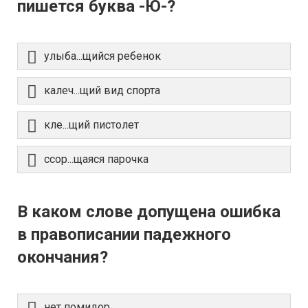
пишется буква -Ю-?
улыба...щийся ребенок
калеч...щий вид спорта
кле...щий пистолет
ссор...щаяся парочка
В каком слове допущена ошибка
в правописании падежного
окончания?
нет помидор