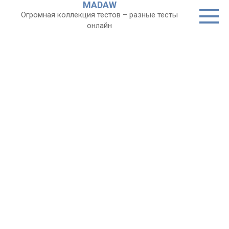
MADAW
Перейти
Огромная коллекция тестов – разные тесты
к
онлайн
контенту