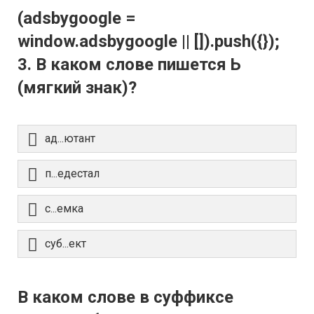
(adsbygoogle =
window.adsbygoogle || []).push({});
3. В каком слове пишется Ь
(мягкий знак)?
ад...ютант
п...едестал
с...емка
суб...ект
В каком слове в суффиксе