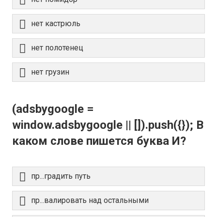
нет кастрюль
нет полотенец
нет грузин
(adsbygoogle =
window.adsbygoogle || []).push({}); В
каком слове пишется буква И?
пр...градить путь
пр...валировать над остальными