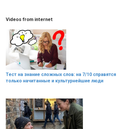
02:56
10:05
The World's Most
Cosy January Vlog
RONALDO an
Videos from internet
Beautiful Moments
Beautiful Moments from
Beautiful M
the German Countryside
Тест на знание сложных слов: на 7/10 справятся
только начитанные и культурнейшие люди