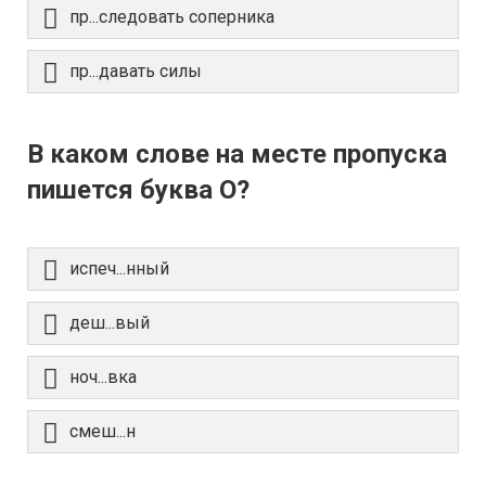
пр...следовать соперника
пр...давать силы
В каком слове на месте пропуска
пишется буква О?
испеч...нный
деш...вый
ноч...вка
смеш...н