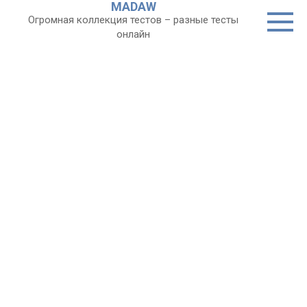
MADAW
Перейти
Огромная коллекция тестов – разные тесты
к
онлайн
контенту