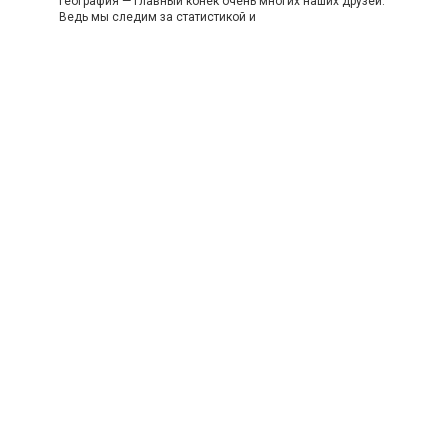
География — главный конек очень многих наших друзей.
Ведь мы следим за статистикой и