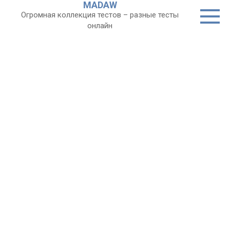
MADAW
Перейти
Огромная коллекция тестов – разные тесты
к
онлайн
контенту