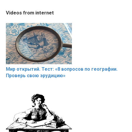
08:33
10:05
RONALDO and Fans
Cosy January Vlog
Trying BOL
Videos from internet
Beautiful Moments
Beautiful Moments from
Celebrities
the German Countryside
Hacks
Мир открытий. Тест: «8 вопросов по географии.
Проверь свою эрудицию»