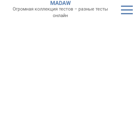
MADAW
Перейти
Огромная коллекция тестов – разные тесты
к
онлайн
контенту