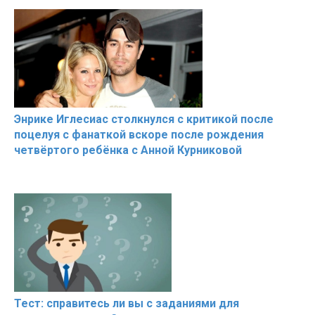
Энрике Иглесиас столкнулся с критикой после
поцелуя с фанаткой вскоре после рождения
четвёртого ребёнка с Анной Курниковой
Тест: справитесь ли вы с заданиями для