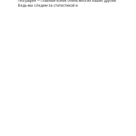
География — главный конек очень многих наших друзей.
Ведь мы следим за статистикой и