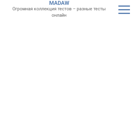
MADAW
Перейти
Огромная коллекция тестов – разные тесты
к
онлайн
контенту