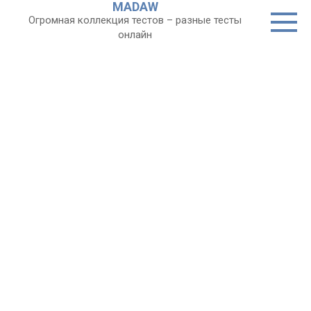
MADAW
Перейти
Огромная коллекция тестов – разные тесты
к
онлайн
контенту