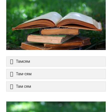
Тамсям
Там-сям
Там сям