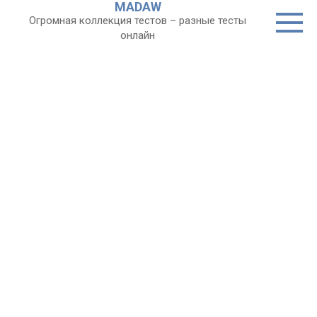
MADAW
Перейти
Огромная коллекция тестов – разные тесты
к
онлайн
контенту