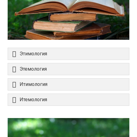
Этимология
Этемология
Итимология
Итемология