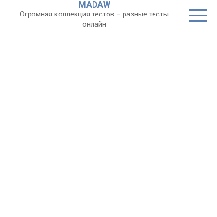
MADAW
Перейти
Огромная коллекция тестов – разные тесты
к
онлайн
контенту