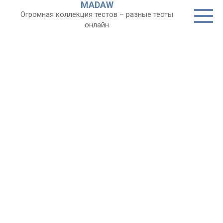
MADAW
Перейти
Огромная коллекция тестов – разные тесты
к
онлайн
контенту